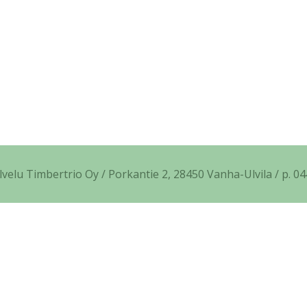
elu Timbertrio Oy / Porkantie 2, 28450 Vanha-Ulvila / p. 04
 compression (1) in
/home/kantojyrsininfo/public_html/wp
 compression (1) in
/home/kantojyrsininfo/public_html/wp
 compression (1) in
/home/kantojyrsininfo/public_html/wp-