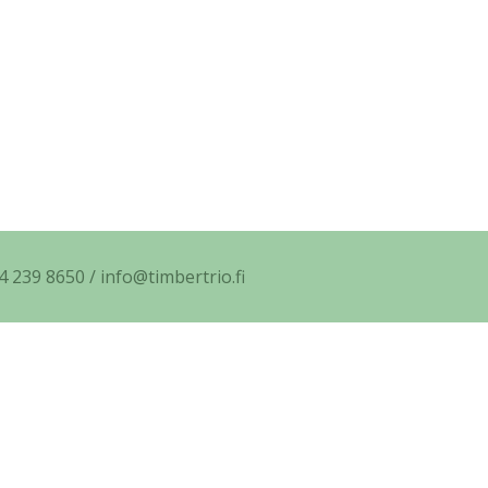
4 239 8650 / info@timbertrio.fi
-includes/functions.php
on line
5471
-includes/functions.php
on line
5471
content/plugins/really-simple-ssl/class-mixed-