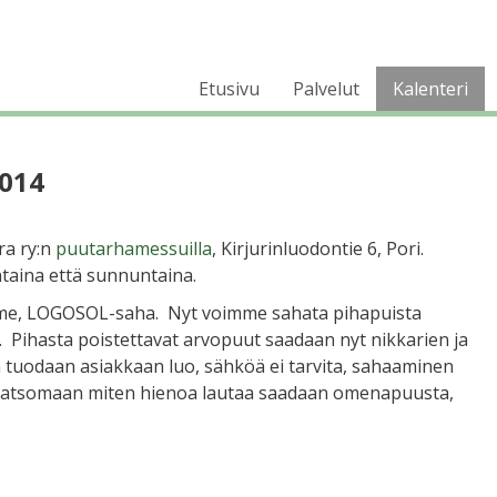
Etusivu
Palvelut
Kalenteri
2014
a ry:n
puutarhamessuilla
, Kirjurinluodontie 6, Pori.
taina että sunnuntaina.
umme, LOGOSOL-saha. Nyt voimme sahata pihapuista
. Pihasta poistettavat arvopuut saadaan nyt nikkarien ja
 tuodaan asiakkaan luo, sähköä ei tarvita, sahaaminen
 katsomaan miten hienoa lautaa saadaan omenapuusta,