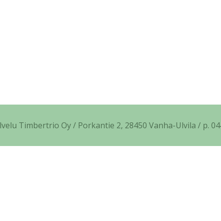
elu Timbertrio Oy / Porkantie 2, 28450 Vanha-Ulvila / p. 04
 compression (1) in
/home/kantojyrsininfo/public_html/wp
 compression (1) in
/home/kantojyrsininfo/public_html/wp
 compression (1) in
/home/kantojyrsininfo/public_html/wp-