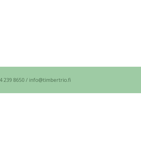
4 239 8650 / info@timbertrio.fi
-includes/functions.php
on line
5471
-includes/functions.php
on line
5471
content/plugins/really-simple-ssl/class-mixed-