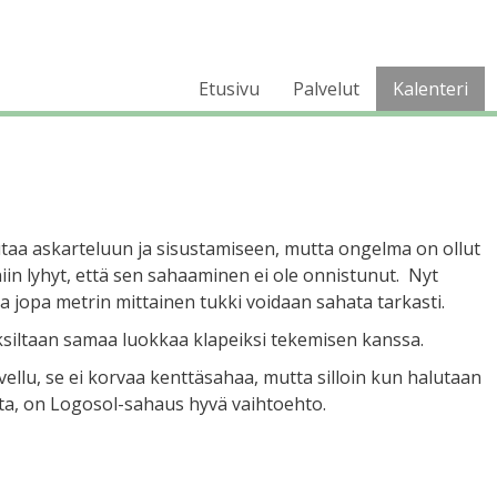
Etusivu
Palvelut
Kalenteri
taa askarteluun ja sisustamiseen, mutta ongelma on ollut
iin lyhyt, että sen sahaaminen ei ole onnistunut. Nyt
la jopa metrin mittainen tukki voidaan sahata tarkasti.
siltaan samaa luokkaa klapeiksi tekemisen kanssa.
lu, se ei korvaa kenttäsahaa, mutta silloin kun halutaan
ta, on Logosol-sahaus hyvä vaihtoehto.