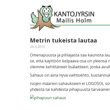
Metrin tukeista lautaa
20.3.2015
Omenapuusta ja pihlajasta saa kaunista lau
se, että käyttöön kelpaava osa on yleensä n
olemme kehittäneet lisälaitteen, jonka avul
Sahaus on aina hyvä vaihtoehto, kustannuk
Isojen määrien sahaukseen ei LOGOSOL sovel
yhdestä tai kahdesta pihapuusta tarveainei